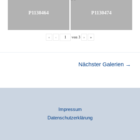
P1130464
P1130474
«
‹
von
3
›
»
Beitragsnavigation
Nächster Galerien
→
Impressum
Datenschutzerklärung